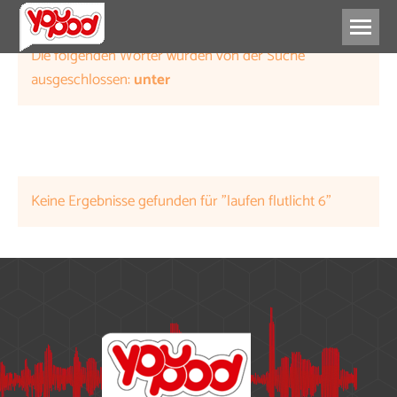
Die folgenden Wörter wurden von der Suche
ausgeschlossen:
unter
Keine Ergebnisse gefunden für "laufen flutlicht 6"