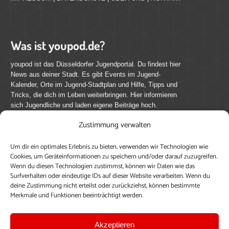
Was ist youpod.de?
youpod ist das Düsseldorfer Jugendportal. Du findest hier
News aus deiner Stadt. Es gibt Events im Jugend-
Kalender, Orte im Jugend-Stadtplan und Hilfe, Tipps und
Tricks, die dich im Leben weiterbringen. Hier informieren
sich Jugendliche und laden eigene Beiträge hoch.
Zustimmung verwalten
Mach mit bei youpod.de!
Um dir ein optimales Erlebnis zu bieten, verwenden wir Technologien wie
youpod.de lebt von Menschen wie dir. Sammel
Cookies, um Geräteinformationen zu speichern und/oder darauf zuzugreifen.
journalistische Erfahrung, teile deine Perspektive und
Wenn du diesen Technologien zustimmst, können wir Daten wie das
veröffentliche deine Beiträge auf youpod.de.
Du musst
Surfverhalten oder eindeutige IDs auf dieser Website verarbeiten. Wenn du
deine Zustimmung nicht erteilst oder zurückziehst, können bestimmte
dich anmelden, um alle Funktionen nutzen zu können, ein
Merkmale und Funktionen beeinträchtigt werden.
Profil anzulegen, eigene Beiträge hochzuladen und zu
bearbeiten.
Akzeptieren
Konto erstellen
Einloggen