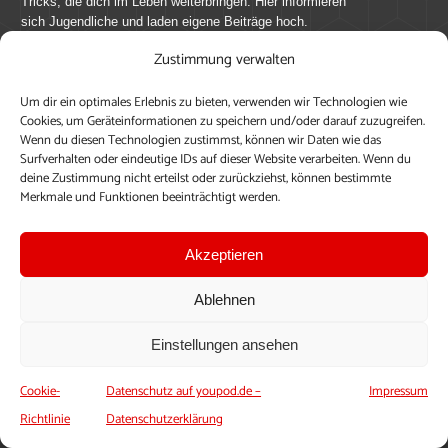
Tricks, die dich im Leben weiterbringen. Hier informieren
sich Jugendliche und laden eigene Beiträge hoch.
Zustimmung verwalten
Mach mit bei youpod.de!
Um dir ein optimales Erlebnis zu bieten, verwenden wir Technologien wie
youpod.de lebt von Menschen wie dir. Sammel
Cookies, um Geräteinformationen zu speichern und/oder darauf zuzugreifen.
journalistische Erfahrung, teile deine Perspektive und
Wenn du diesen Technologien zustimmst, können wir Daten wie das
veröffentliche deine Beiträge auf youpod.de.
Du musst
Surfverhalten oder eindeutige IDs auf dieser Website verarbeiten. Wenn du
deine Zustimmung nicht erteilst oder zurückziehst, können bestimmte
dich anmelden, um alle Funktionen nutzen zu können, ein
Merkmale und Funktionen beeinträchtigt werden.
Profil anzulegen, eigene Beiträge hochzuladen und zu
bearbeiten.
Akzeptieren
Konto erstellen
Einloggen
Ablehnen
Upload ohne Login
Einstellungen ansehen
Cookie-
Datenschutz auf youpod.de –
Impressum
Richtlinie
Datenschutzerklärung