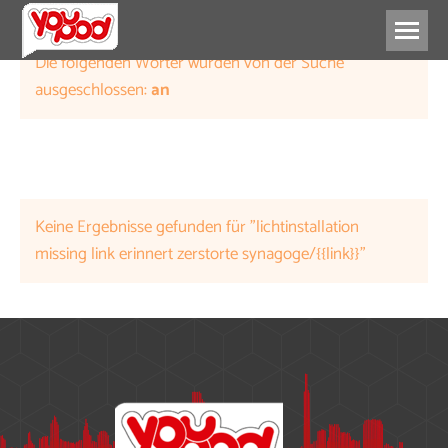
Die folgenden Wörter wurden von der Suche
ausgeschlossen:
an
Keine Ergebnisse gefunden für "lichtinstallation
missing link erinnert zerstorte synagoge/{{link}}"