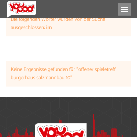
Die folgenden Wörter wurden von der Suche
ausgeschlossen:
im
Keine Ergebnisse gefunden für "offener spieletreff
burgerhaus salzmannbau 10"