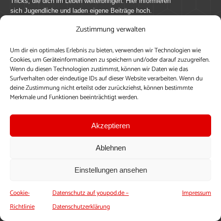
Tricks, die dich im Leben weiterbringen. Hier informieren
sich Jugendliche und laden eigene Beiträge hoch.
Zustimmung verwalten
Mach mit bei youpod.de!
Um dir ein optimales Erlebnis zu bieten, verwenden wir Technologien wie
youpod.de lebt von Menschen wie dir. Sammel
Cookies, um Geräteinformationen zu speichern und/oder darauf zuzugreifen.
journalistische Erfahrung, teile deine Perspektive und
Wenn du diesen Technologien zustimmst, können wir Daten wie das
veröffentliche deine Beiträge auf youpod.de.
Du musst
Surfverhalten oder eindeutige IDs auf dieser Website verarbeiten. Wenn du
deine Zustimmung nicht erteilst oder zurückziehst, können bestimmte
dich anmelden, um alle Funktionen nutzen zu können, ein
Merkmale und Funktionen beeinträchtigt werden.
Profil anzulegen, eigene Beiträge hochzuladen und zu
bearbeiten.
Akzeptieren
Konto erstellen
Einloggen
Ablehnen
Upload ohne Login
Einstellungen ansehen
Cookie-
Datenschutz auf youpod.de –
Impressum
Richtlinie
Datenschutzerklärung