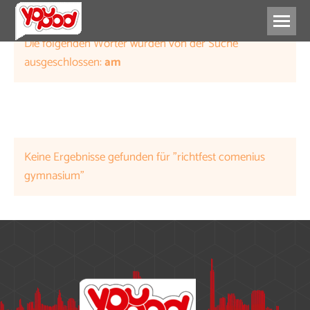
Die folgenden Wörter wurden von der Suche
ausgeschlossen:
am
Keine Ergebnisse gefunden für "richtfest comenius
gymnasium"