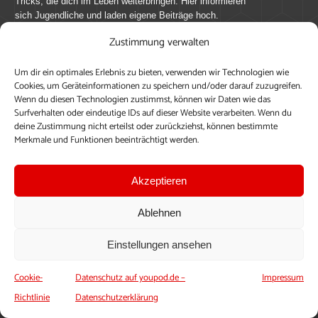
Tricks, die dich im Leben weiterbringen. Hier informieren
sich Jugendliche und laden eigene Beiträge hoch.
Zustimmung verwalten
Mach mit bei youpod.de!
Um dir ein optimales Erlebnis zu bieten, verwenden wir Technologien wie
youpod.de lebt von Menschen wie dir. Sammel
Cookies, um Geräteinformationen zu speichern und/oder darauf zuzugreifen.
journalistische Erfahrung, teile deine Perspektive und
Wenn du diesen Technologien zustimmst, können wir Daten wie das
veröffentliche deine Beiträge auf youpod.de.
Du musst
Surfverhalten oder eindeutige IDs auf dieser Website verarbeiten. Wenn du
deine Zustimmung nicht erteilst oder zurückziehst, können bestimmte
dich anmelden, um alle Funktionen nutzen zu können, ein
Merkmale und Funktionen beeinträchtigt werden.
Profil anzulegen, eigene Beiträge hochzuladen und zu
bearbeiten.
Akzeptieren
Konto erstellen
Einloggen
Ablehnen
Upload ohne Login
Einstellungen ansehen
Cookie-
Datenschutz auf youpod.de –
Impressum
Richtlinie
Datenschutzerklärung