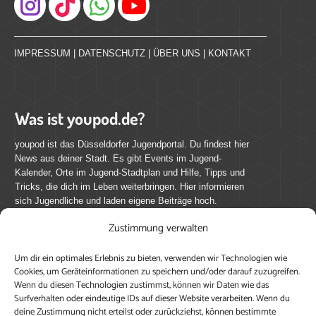
Instagram
IMPRESSUM
|
DATENSCHUTZ
|
ÜBER UNS
|
KONTAKT
Was ist youpod.de?
youpod ist das Düsseldorfer Jugendportal. Du findest hier
News aus deiner Stadt. Es gibt Events im Jugend-
Kalender, Orte im Jugend-Stadtplan und Hilfe, Tipps und
Tricks, die dich im Leben weiterbringen. Hier informieren
sich Jugendliche und laden eigene Beiträge hoch.
Zustimmung verwalten
Mach mit bei youpod.de!
Um dir ein optimales Erlebnis zu bieten, verwenden wir Technologien wie
youpod.de lebt von Menschen wie dir. Sammel
Cookies, um Geräteinformationen zu speichern und/oder darauf zuzugreifen.
journalistische Erfahrung, teile deine Perspektive und
Wenn du diesen Technologien zustimmst, können wir Daten wie das
veröffentliche deine Beiträge auf youpod.de.
Du musst
Surfverhalten oder eindeutige IDs auf dieser Website verarbeiten. Wenn du
deine Zustimmung nicht erteilst oder zurückziehst, können bestimmte
dich anmelden, um alle Funktionen nutzen zu können, ein