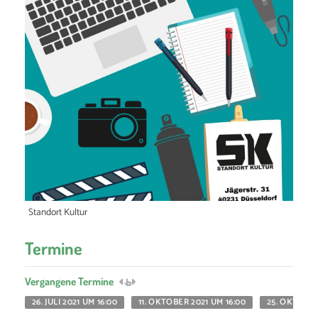
Standort Kultur
Termine
Vergangene Termine
26. JULI 2021 UM 16:00
11. OKTOBER 2021 UM 16:00
25. OKTOBER