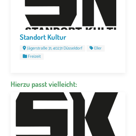
Standort Kultur
Jägerstraße 31, 40231 Düsseldorf
Eller
Freizeit
Hierzu passt vielleicht: