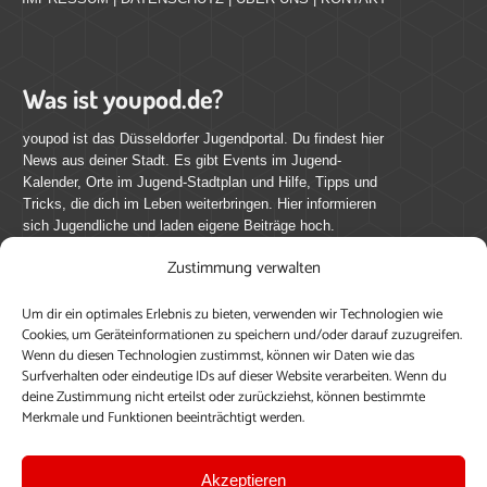
Was ist youpod.de?
youpod ist das Düsseldorfer Jugendportal. Du findest hier
News aus deiner Stadt. Es gibt Events im Jugend-
Kalender, Orte im Jugend-Stadtplan und Hilfe, Tipps und
Tricks, die dich im Leben weiterbringen. Hier informieren
sich Jugendliche und laden eigene Beiträge hoch.
Zustimmung verwalten
Mach mit bei youpod.de!
Um dir ein optimales Erlebnis zu bieten, verwenden wir Technologien wie
youpod.de lebt von Menschen wie dir. Sammel
Cookies, um Geräteinformationen zu speichern und/oder darauf zuzugreifen.
journalistische Erfahrung, teile deine Perspektive und
Wenn du diesen Technologien zustimmst, können wir Daten wie das
veröffentliche deine Beiträge auf youpod.de.
Du musst
Surfverhalten oder eindeutige IDs auf dieser Website verarbeiten. Wenn du
deine Zustimmung nicht erteilst oder zurückziehst, können bestimmte
dich anmelden, um alle Funktionen nutzen zu können, ein
Merkmale und Funktionen beeinträchtigt werden.
Profil anzulegen, eigene Beiträge hochzuladen und zu
bearbeiten.
Akzeptieren
Konto erstellen
Einloggen