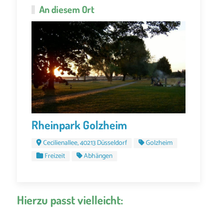
An diesem Ort
Rheinpark Golzheim
Cecilienallee, 40213 Düsseldorf
Golzheim
Freizeit
Abhängen
Hierzu passt vielleicht: