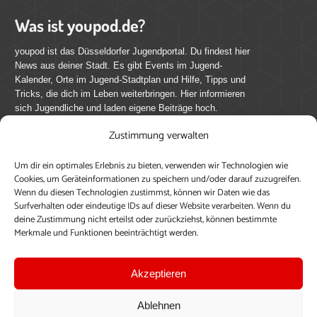
Was ist youpod.de?
youpod ist das Düsseldorfer Jugendportal. Du findest hier
News aus deiner Stadt. Es gibt Events im Jugend-
Kalender, Orte im Jugend-Stadtplan und Hilfe, Tipps und
Tricks, die dich im Leben weiterbringen. Hier informieren
sich Jugendliche und laden eigene Beiträge hoch.
Zustimmung verwalten
Mach mit bei youpod.de!
Um dir ein optimales Erlebnis zu bieten, verwenden wir Technologien wie
youpod.de lebt von Menschen wie dir. Sammel
Cookies, um Geräteinformationen zu speichern und/oder darauf zuzugreifen.
journalistische Erfahrung, teile deine Perspektive und
Wenn du diesen Technologien zustimmst, können wir Daten wie das
veröffentliche deine Beiträge auf youpod.de.
Du musst
Surfverhalten oder eindeutige IDs auf dieser Website verarbeiten. Wenn du
deine Zustimmung nicht erteilst oder zurückziehst, können bestimmte
dich anmelden, um alle Funktionen nutzen zu können, ein
Merkmale und Funktionen beeinträchtigt werden.
Profil anzulegen, eigene Beiträge hochzuladen und zu
bearbeiten.
Akzeptieren
Konto erstellen
Einloggen
Ablehnen
Upload ohne Login