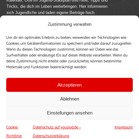
Kalender, Orte im Jugend-Stadtplan und Hilfe, Tipps und
Tricks, die dich im Leben weiterbringen. Hier informieren
sich Jugendliche und laden eigene Beiträge hoch.
Zustimmung verwalten
Mach mit bei youpod.de!
Um dir ein optimales Erlebnis zu bieten, verwenden wir Technologien wie
youpod.de lebt von Menschen wie dir. Sammel
Cookies, um Geräteinformationen zu speichern und/oder darauf zuzugreifen.
journalistische Erfahrung, teile deine Perspektive und
Wenn du diesen Technologien zustimmst, können wir Daten wie das
veröffentliche deine Beiträge auf youpod.de.
Du musst
Surfverhalten oder eindeutige IDs auf dieser Website verarbeiten. Wenn du
deine Zustimmung nicht erteilst oder zurückziehst, können bestimmte
dich anmelden, um alle Funktionen nutzen zu können, ein
Merkmale und Funktionen beeinträchtigt werden.
Profil anzulegen, eigene Beiträge hochzuladen und zu
bearbeiten.
Akzeptieren
Konto erstellen
Einloggen
Ablehnen
Upload ohne Login
Einstellungen ansehen
Cookie-
Datenschutz auf youpod.de –
Impressum
Richtlinie
Datenschutzerklärung