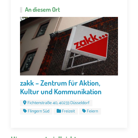
An diesem Ort
zakk – Zentrum für Aktion,
Kultur und Kommunikation
Fichtenstraße 40, 40233 Düsseldorf
Flingern Süd
Freizeit
Feiern