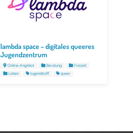
lambda space – digitales queeres
Jugendzentrum
Online-Angebot
Beratung
Freizeit
Leben
Jugendtreff
queer