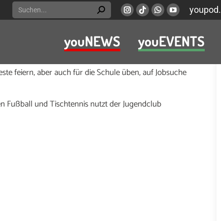
Search:
youpod.
Instagram
Viber
Whatsapp
YouTube
page
page
page
page
youNEWS
youEVENTS
opens
opens
opens
opens
 finden, chillen, spielen, kreativ sein, Musik machen,
in
in
in
in
n, Fußball und Tischtennis spielen. Mit dem Team kannst du
new
new
new
new
te feiern, aber auch für die Schule üben, auf Jobsuche
window
window
window
window
n Fußball und Tischtennis nutzt der Jugendclub