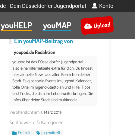
de - Dein Düsseldorfer Jugendportal
Konto
youHELP
youMAP
Upload
Ein
youMAP
-Beitrag von
youpod.de Redaktion
youpod ist das Düsseldorfer Jugendportal –
also eine Internetseite extra für dich. Du findest
hier aktuelle News aus allen Bereichen deiner
Stadt. Es gibt coole Events im Jugend-Kalender,
tolle Orte im Jugend-Stadtplan und Hilfe, Tipps
und Tricks, die dich im Leben weiterbringen. Die
Infos über deine Stadt sind multimedial.
Veröffentlicht am
5. März 2019
Schlagworte & Kategorien:
Freizeit
Jugendtreff