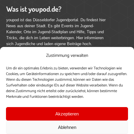
Was ist youpod.de?
youpod ist das Düsseldorfer Jugendportal. Du findest hier
News aus deiner Stadt. Es gibt Events im Jugend-
Kalender, Orte im Jugend-Stadtplan und Hilfe, Tipps und
Tricks, die dich im Leben weiterbringen. Hier informieren
sich Jugendliche und laden eigene Beiträge hoch.
Zustimmung verwalten
Mach mit bei youpod.de!
Um dir ein optimales Erlebnis zu bieten, verwenden wir Technologien wie
youpod.de lebt von Menschen wie dir. Sammel
Cookies, um Geräteinformationen zu speichern und/oder darauf zuzugreifen.
journalistische Erfahrung, teile deine Perspektive und
Wenn du diesen Technologien zustimmst, können wir Daten wie das
veröffentliche deine Beiträge auf youpod.de.
Du musst
Surfverhalten oder eindeutige IDs auf dieser Website verarbeiten. Wenn du
deine Zustimmung nicht erteilst oder zurückziehst, können bestimmte
dich anmelden, um alle Funktionen nutzen zu können, ein
Merkmale und Funktionen beeinträchtigt werden.
Profil anzulegen, eigene Beiträge hochzuladen und zu
bearbeiten.
Akzeptieren
Konto erstellen
Einloggen
Ablehnen
Upload ohne Login