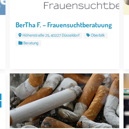
BerTha F. – Frauensuchtberatuung
Höhenstraße 25, 40227 Düsseldorf
Oberbilk
Beratung