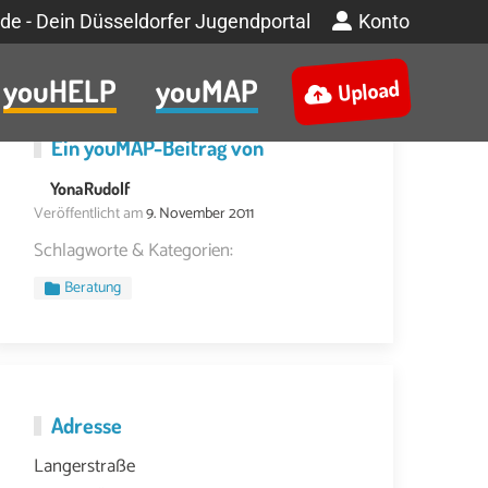
de - Dein Düsseldorfer Jugendportal
Konto
youHELP
youMAP
Upload
Ein
youMAP
-Beitrag von
YonaRudolf
Veröffentlicht am
9. November 2011
Schlagworte & Kategorien:
Beratung
Adresse
Langerstraße