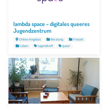
lambda space – digitales queeres
Jugendzentrum
Online-Angebot
Beratung
Freizeit
Leben
Jugendtreff
queer