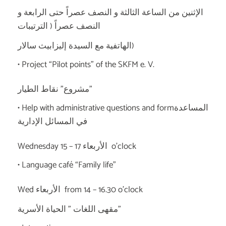
الإثنين من الساعة الثالثة و النصف عصراً حتى الرابعة و
النصف عصراً ( الترتيبات
الهاتفية مع السيدة إليزابيث سالار)
• Project “Pilot points” of the SKFM e. V.
مشروع” نقاط الطيار”
• Help with administrative questions and formالمساعدة
في المسائل الإدارية
Wednesday 15 – 17 الأربعاء o’clock
• Language café “Family life”
Wed الأربعاء from 14 – 16.30 o’clock
مقهى اللغات ” الحياة الأسرية”