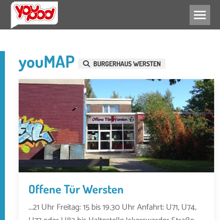
FREIZEIT
youMAP
BURGERHAUS WERSTEN
Offene Tür Wersten
...21 Uhr Freitag: 15 bis 19.30 Uhr Anfahrt: U71, U74,