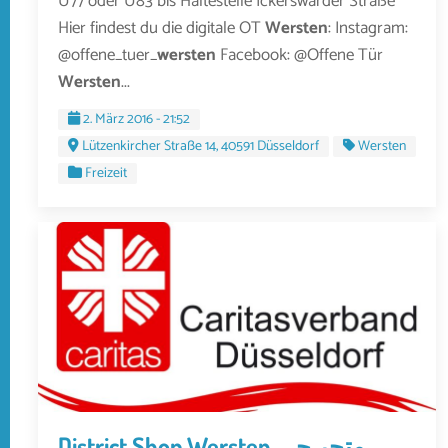
U77 oder U83 bis Haltestelle Ickerswarder Straße
Hier findest du die digitale OT
Wersten
: Instagram:
@offene_tuer_
wersten
Facebook: @Offene Tür
Wersten
...
2. März 2016 - 21:52
Lützenkircher Straße 14, 40591 Düsseldorf
Wersten
Freizeit
District Shop Wersten متجر حي