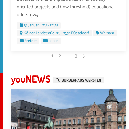
oriented projects and (low-threshold) educational
offers وضع...
13. Januar 2017 - 12:08
Kölner Landstraße 70, 40591 Düsseldorf
Wersten
Freizeit
Leben
1
2
…
3
youNEWS
BURGERHAUS WERSTEN