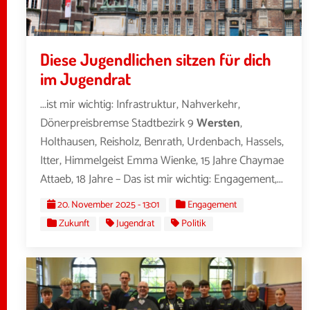
Diese Jugendlichen sitzen für dich
im Jugendrat
...ist mir wichtig: Infrastruktur, Nahverkehr,
Dönerpreisbremse Stadtbezirk 9
Wersten
,
Holthausen, Reisholz, Benrath, Urdenbach, Hassels,
Itter, Himmelgeist Emma Wienke, 15 Jahre Chaymae
Attaeb, 18 Jahre – Das ist mir wichtig: Engagement,...
20. November 2025 - 13:01
Engagement
Zukunft
Jugendrat
Politik