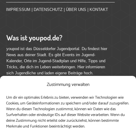
IMPRESSUM
|
DATENSCHUTZ
|
ÜBER UNS
|
KONTAKT
Was ist youpod.de?
youpod ist das Düsseldorfer Jugendportal. Du findest hier
News aus deiner Stadt. Es gibt Events im Jugend-
Kalender, Orte im Jugend-Stadtplan und Hilfe, Tipps und
Tricks, die dich im Leben weiterbringen. Hier informieren
sich Jugendliche und laden eigene Beiträge hoch.
Zustimmung verwalten
Mach mit bei youpod.de!
Um dir ein optimales Erlebnis zu bieten, verwenden wir Technologien wie
youpod.de lebt von Menschen wie dir. Sammel
Cookies, um Geräteinformationen zu speichern und/oder darauf zuzugreifen.
journalistische Erfahrung, teile deine Perspektive und
Wenn du diesen Technologien zustimmst, können wir Daten wie das
veröffentliche deine Beiträge auf youpod.de.
Du musst
Surfverhalten oder eindeutige IDs auf dieser Website verarbeiten. Wenn du
deine Zustimmung nicht erteilst oder zurückziehst, können bestimmte
dich anmelden, um alle Funktionen nutzen zu können, ein
Merkmale und Funktionen beeinträchtigt werden.
Profil anzulegen, eigene Beiträge hochzuladen und zu
bearbeiten.