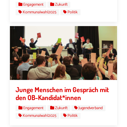
Engagement
Zukunft
Kommunalwahl2025
Politik
Junge Menschen im Gespräch mit
den OB-Kandidat*innen
Engagement
Zukunft
Jugendverband
Kommunalwahl2025
Politik