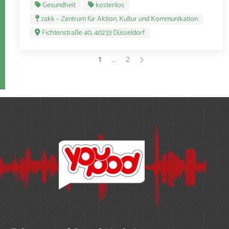
Gesundheit
kostenlos
zakk – Zentrum für Aktion, Kultur und Kommunikation
Fichtenstraße 40, 40233 Düsseldorf
1
…
2