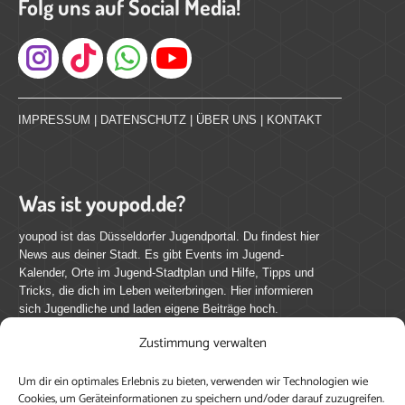
Folg uns auf Social Media!
Instagram
IMPRESSUM
|
DATENSCHUTZ
|
ÜBER UNS
|
KONTAKT
Was ist youpod.de?
youpod ist das Düsseldorfer Jugendportal. Du findest hier
News aus deiner Stadt. Es gibt Events im Jugend-
Kalender, Orte im Jugend-Stadtplan und Hilfe, Tipps und
Tricks, die dich im Leben weiterbringen. Hier informieren
sich Jugendliche und laden eigene Beiträge hoch.
Zustimmung verwalten
Mach mit bei youpod.de!
Um dir ein optimales Erlebnis zu bieten, verwenden wir Technologien wie
youpod.de lebt von Menschen wie dir. Sammel
Cookies, um Geräteinformationen zu speichern und/oder darauf zuzugreifen.