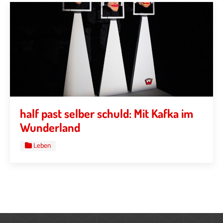
half past selber schuld: Mit Kafka im
Wunderland
Leben