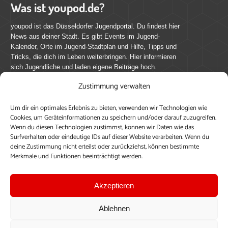
Was ist youpod.de?
youpod ist das Düsseldorfer Jugendportal. Du findest hier
News aus deiner Stadt. Es gibt Events im Jugend-
Kalender, Orte im Jugend-Stadtplan und Hilfe, Tipps und
Tricks, die dich im Leben weiterbringen. Hier informieren
sich Jugendliche und laden eigene Beiträge hoch.
Zustimmung verwalten
Mach mit bei youpod.de!
Um dir ein optimales Erlebnis zu bieten, verwenden wir Technologien wie
youpod.de lebt von Menschen wie dir. Sammel
Cookies, um Geräteinformationen zu speichern und/oder darauf zuzugreifen.
journalistische Erfahrung, teile deine Perspektive und
Wenn du diesen Technologien zustimmst, können wir Daten wie das
veröffentliche deine Beiträge auf youpod.de.
Du musst
Surfverhalten oder eindeutige IDs auf dieser Website verarbeiten. Wenn du
deine Zustimmung nicht erteilst oder zurückziehst, können bestimmte
dich anmelden, um alle Funktionen nutzen zu können, ein
Merkmale und Funktionen beeinträchtigt werden.
Profil anzulegen, eigene Beiträge hochzuladen und zu
bearbeiten.
Akzeptieren
Konto erstellen
Einloggen
Ablehnen
Upload ohne Login