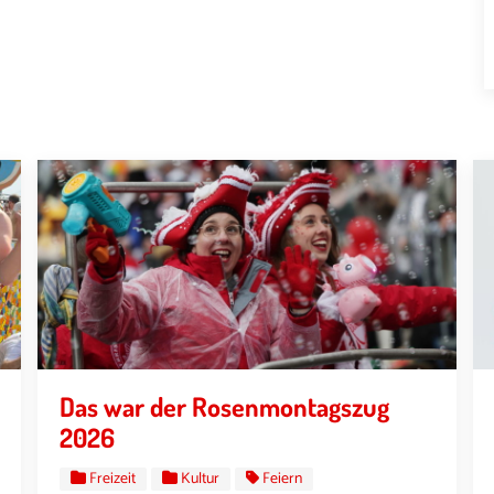
Das war der Rosenmontagszug
2026
Freizeit
Kultur
Feiern