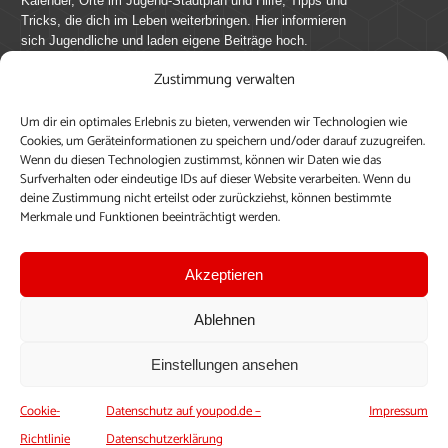
Kalender, Orte im Jugend-Stadtplan und Hilfe, Tipps und
Tricks, die dich im Leben weiterbringen. Hier informieren
sich Jugendliche und laden eigene Beiträge hoch.
Zustimmung verwalten
Mach mit bei youpod.de!
Um dir ein optimales Erlebnis zu bieten, verwenden wir Technologien wie
youpod.de lebt von Menschen wie dir. Sammel
Cookies, um Geräteinformationen zu speichern und/oder darauf zuzugreifen.
journalistische Erfahrung, teile deine Perspektive und
Wenn du diesen Technologien zustimmst, können wir Daten wie das
veröffentliche deine Beiträge auf youpod.de.
Du musst
Surfverhalten oder eindeutige IDs auf dieser Website verarbeiten. Wenn du
deine Zustimmung nicht erteilst oder zurückziehst, können bestimmte
dich anmelden, um alle Funktionen nutzen zu können, ein
Merkmale und Funktionen beeinträchtigt werden.
Profil anzulegen, eigene Beiträge hochzuladen und zu
bearbeiten.
Akzeptieren
Konto erstellen
Einloggen
Ablehnen
Upload ohne Login
Einstellungen ansehen
Cookie-
Datenschutz auf youpod.de –
Impressum
Richtlinie
Datenschutzerklärung