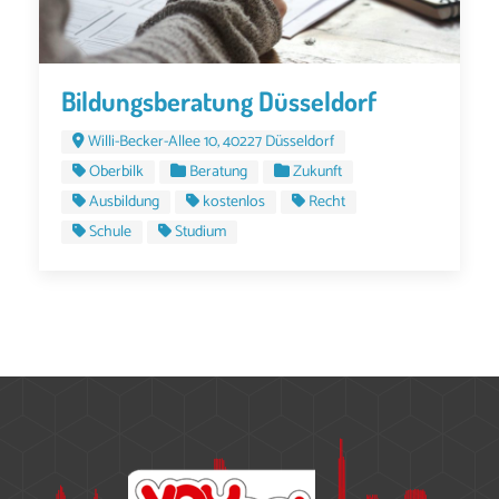
Bildungsberatung Düsseldorf
Willi-Becker-Allee 10, 40227 Düsseldorf
Oberbilk
Beratung
Zukunft
Ausbildung
kostenlos
Recht
Schule
Studium