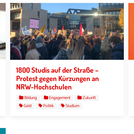
1800 Studis auf der Straße –
Protest gegen Kürzungen an
NRW-Hochschulen
Bildung
Engagement
Zukunft
Geld
Politik
Studium