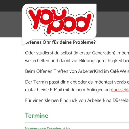
Du weißt noch nicht, ob studieren das Richtige f
leisten könntest? Du findest dich im Uni-Dschun
offenes Ohr für deine Probleme?
Oder studierst du selbst (in erster Generation), mö
weiterhelfen und damit zur Bildungsgerechtigkeit be
Beim Offenen Treffen von ArbeiterKind im Café Weis
Der Termin passt dir nicht oder du möchtest vorab
einfach eine E-Mail mit deinem Anliegen an
duesseld
Für einen kleinen Eindruck von Arbeiterkind Düsseld
Termine
Vergangene Termine