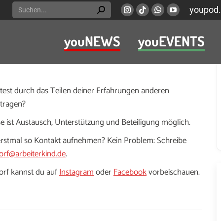
Search:
youpod.
Instagram
Viber
Whatsapp
YouTube
page
page
page
page
youNEWS
youEVENTS
opens
opens
opens
opens
ür dich ist oder ob du dir ein Studium überhaupt
in
in
in
in
gel noch nicht ganz zurecht oder brauchst einfach ein
new
new
new
new
window
window
window
window
chtest durch das Teilen deiner Erfahrungen anderen
itragen?
e ist Austausch, Unterstützung und Beteiligung möglich.
 erstmal so Kontakt aufnehmen? Kein Problem: Schreibe
orf@arbeiterkind.de
.
orf kannst du auf
Instagram
oder
Facebook
vorbeischauen.