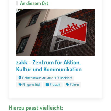
An diesem Ort
zakk – Zentrum für Aktion,
Kultur und Kommunikation
Fichtenstraße 40, 40233 Düsseldorf
Flingern Süd
Freizeit
Feiern
Hierzu passt vielleicht: