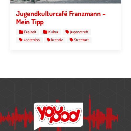
Jugendkulturcafé Franzmann –
Mein Tipp
Freizeit
Kultur
Jugendtreff
kostenlos
kreativ
Streetart