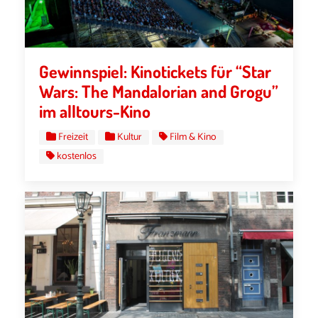
Gewinnspiel: Kinotickets für “Star
Wars: The Mandalorian and Grogu”
im alltours-Kino
Freizeit
Kultur
Film & Kino
kostenlos