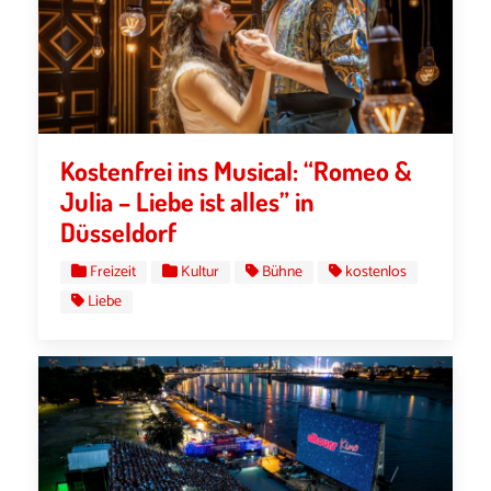
Kostenfrei ins Musical: “Romeo &
Julia – Liebe ist alles” in
Düsseldorf
Freizeit
Kultur
Bühne
kostenlos
Liebe