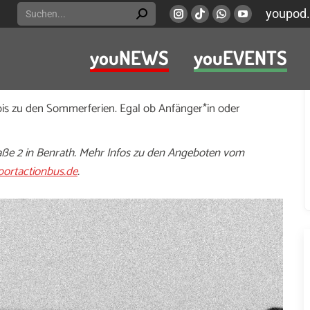
Search:
youpod.
Instagram
Viber
Whatsapp
YouTube
page
page
page
page
youNEWS
youEVENTS
opens
opens
opens
opens
allangebot des Sportactionbus’ in der Sporthalle der
in
in
in
in
neue Leute treffen ein.
new
new
new
new
is zu den Sommerferien. Egal ob Anfänger*in oder
window
window
window
window
raße 2 in Benrath. Mehr Infos zu den Angeboten vom
ortactionbus.de
.