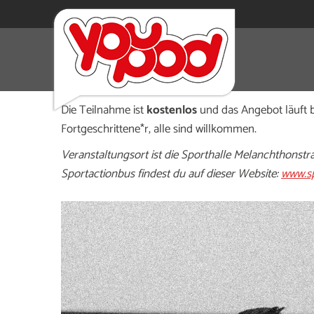
Dienstags von 16 bis 18 Uhr lädt das offene Fußb
GHS Benrath zu Spaß am Kicken, Bewegung und 
Die Teilnahme ist
kostenlos
und das Angebot läuft b
Fortgeschrittene*r, alle sind willkommen.
Veranstaltungsort ist die Sporthalle Melanchthonst
Sportactionbus findest du auf dieser Website:
www.sp