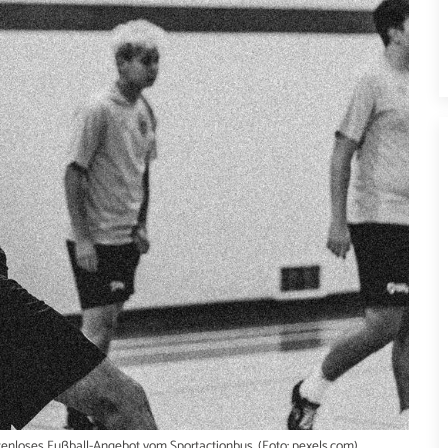
stenloses Fußball-Angebot vom Sportactionbus. (Foto: pexels.com)