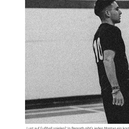
Lust auf Fußball spielen? In Benrath gibt's jeden Montag ein ko