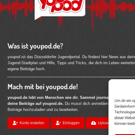
Was ist youpod.de?
youpod ist das Düsseldorfer Jugendportal. Du findest hier News aus dein
Jugend-Stadtplan und Hilfe, Tipps und Tricks, die dich im Leben weiterbr
eigene Beiträge hoch.
Mach mit bei youpod.de!
youpod.de lebt von Menschen wie dir. Sammel journalistische Erfahr
Um dir ein o
deine Beiträge auf youpod.de.
Du musst dich anmelden, um alle Funktio
Geräteinform
Beiträge hochzuladen und zu bearbeiten.
Technologien
dieser Websi
können best
Konto erstellen
Einloggen
Upload ohne Login