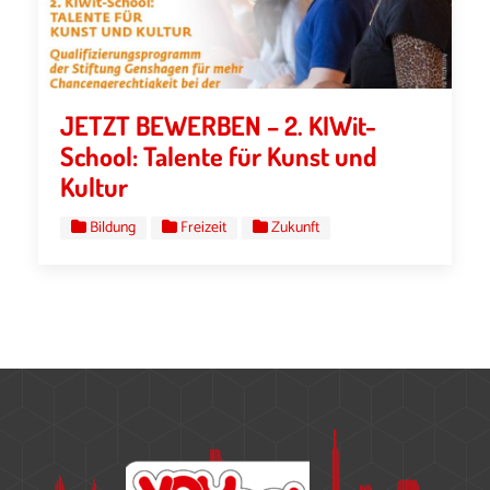
JETZT BEWERBEN – 2. KIWit-
School: Talente für Kunst und
Kultur
Bildung
Freizeit
Zukunft