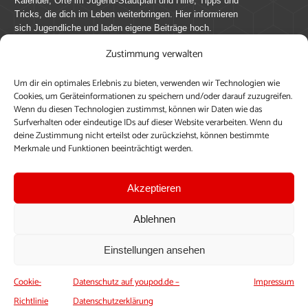
Kalender, Orte im Jugend-Stadtplan und Hilfe, Tipps und
Tricks, die dich im Leben weiterbringen. Hier informieren
sich Jugendliche und laden eigene Beiträge hoch.
Zustimmung verwalten
Mach mit bei youpod.de!
Um dir ein optimales Erlebnis zu bieten, verwenden wir Technologien wie
youpod.de lebt von Menschen wie dir. Sammel
Cookies, um Geräteinformationen zu speichern und/oder darauf zuzugreifen.
journalistische Erfahrung, teile deine Perspektive und
Wenn du diesen Technologien zustimmst, können wir Daten wie das
veröffentliche deine Beiträge auf youpod.de.
Du musst
Surfverhalten oder eindeutige IDs auf dieser Website verarbeiten. Wenn du
deine Zustimmung nicht erteilst oder zurückziehst, können bestimmte
dich anmelden, um alle Funktionen nutzen zu können, ein
Merkmale und Funktionen beeinträchtigt werden.
Profil anzulegen, eigene Beiträge hochzuladen und zu
bearbeiten.
Akzeptieren
Konto erstellen
Einloggen
Ablehnen
Upload ohne Login
Einstellungen ansehen
Cookie-
Datenschutz auf youpod.de –
Impressum
Richtlinie
Datenschutzerklärung