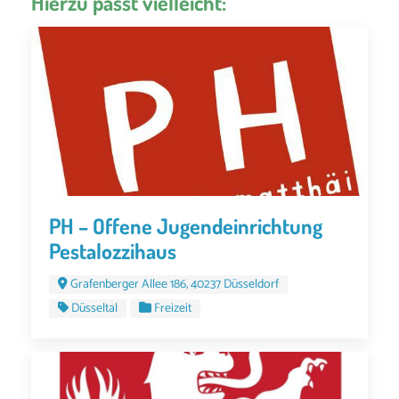
Hierzu passt vielleicht:
PH – Offene Jugendeinrichtung
Pestalozzihaus
Grafenberger Allee 186, 40237 Düsseldorf
Düsseltal
Freizeit