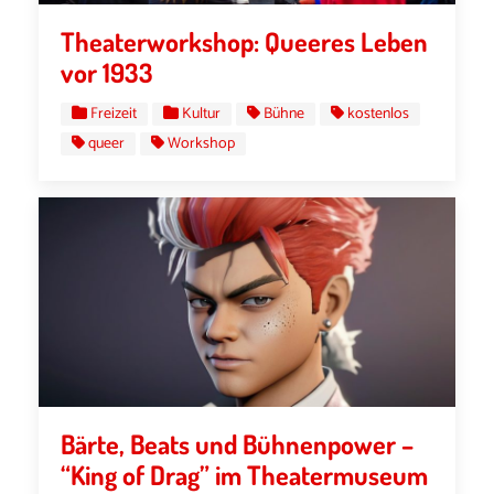
Theaterworkshop: Queeres Leben
vor 1933
Freizeit
Kultur
Bühne
kostenlos
queer
Workshop
Bärte, Beats und Bühnenpower –
“King of Drag” im Theatermuseum