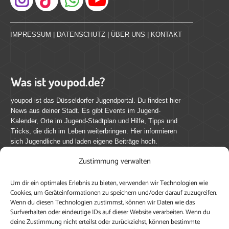
Instagram
IMPRESSUM
|
DATENSCHUTZ
|
ÜBER UNS
|
KONTAKT
Was ist youpod.de?
youpod ist das Düsseldorfer Jugendportal. Du findest hier
News aus deiner Stadt. Es gibt Events im Jugend-
Kalender, Orte im Jugend-Stadtplan und Hilfe, Tipps und
Tricks, die dich im Leben weiterbringen. Hier informieren
sich Jugendliche und laden eigene Beiträge hoch.
Zustimmung verwalten
Mach mit bei youpod.de!
Um dir ein optimales Erlebnis zu bieten, verwenden wir Technologien wie
youpod.de lebt von Menschen wie dir. Sammel
Cookies, um Geräteinformationen zu speichern und/oder darauf zuzugreifen.
journalistische Erfahrung, teile deine Perspektive und
Wenn du diesen Technologien zustimmst, können wir Daten wie das
veröffentliche deine Beiträge auf youpod.de.
Du musst
Surfverhalten oder eindeutige IDs auf dieser Website verarbeiten. Wenn du
deine Zustimmung nicht erteilst oder zurückziehst, können bestimmte
dich anmelden, um alle Funktionen nutzen zu können, ein