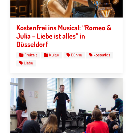
Kostenfrei ins Musical: “Romeo &
Julia – Liebe ist alles” in
Düsseldorf
Freizeit
Kultur
Bühne
kostenlos
Liebe