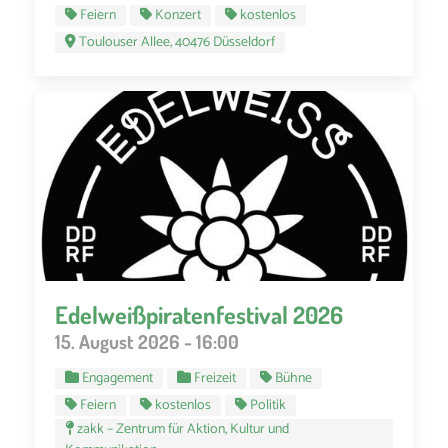
Feiern
Konzert
kostenlos
Toulouser Allee, 40476 Düsseldorf
Edelweißpiratenfestival 2026
15. August 2026 - 16:00
Engagement
Freizeit
Bühne
Feiern
kostenlos
Politik
zakk – Zentrum für Aktion, Kultur und