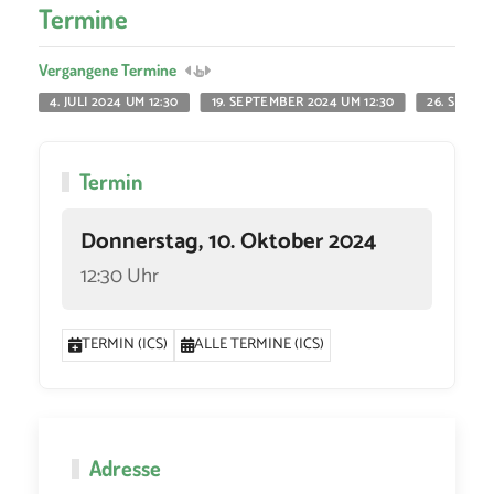
Termine
Vergangene Termine
4. JULI 2024 UM 12:30
19. SEPTEMBER 2024 UM 12:30
26. SEPTE
Termin
Donnerstag, 10. Oktober 2024
12:30 Uhr
TERMIN (ICS)
ALLE TERMINE (ICS)
Adresse