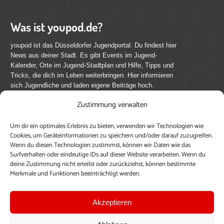
Was ist youpod.de?
youpod ist das Düsseldorfer Jugendportal. Du findest hier
News aus deiner Stadt. Es gibt Events im Jugend-
Kalender, Orte im Jugend-Stadtplan und Hilfe, Tipps und
Tricks, die dich im Leben weiterbringen. Hier informieren
sich Jugendliche und laden eigene Beiträge hoch.
Zustimmung verwalten
Mach mit bei youpod.de!
Um dir ein optimales Erlebnis zu bieten, verwenden wir Technologien wie
youpod.de lebt von Menschen wie dir. Sammel
Cookies, um Geräteinformationen zu speichern und/oder darauf zuzugreifen.
journalistische Erfahrung, teile deine Perspektive und
Wenn du diesen Technologien zustimmst, können wir Daten wie das
veröffentliche deine Beiträge auf youpod.de.
Du musst
Surfverhalten oder eindeutige IDs auf dieser Website verarbeiten. Wenn du
deine Zustimmung nicht erteilst oder zurückziehst, können bestimmte
dich anmelden, um alle Funktionen nutzen zu können, ein
Merkmale und Funktionen beeinträchtigt werden.
Profil anzulegen, eigene Beiträge hochzuladen und zu
bearbeiten.
Akzeptieren
Konto erstellen
Einloggen