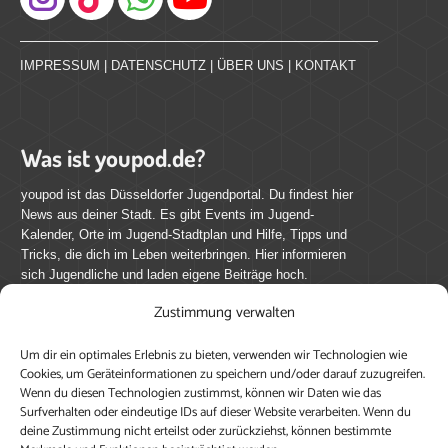
Instagram
IMPRESSUM
|
DATENSCHUTZ
|
ÜBER UNS
|
KONTAKT
Was ist youpod.de?
youpod ist das Düsseldorfer Jugendportal. Du findest hier
News aus deiner Stadt. Es gibt Events im Jugend-
Kalender, Orte im Jugend-Stadtplan und Hilfe, Tipps und
Tricks, die dich im Leben weiterbringen. Hier informieren
sich Jugendliche und laden eigene Beiträge hoch.
Zustimmung verwalten
Mach mit bei youpod.de!
Um dir ein optimales Erlebnis zu bieten, verwenden wir Technologien wie
youpod.de lebt von Menschen wie dir. Sammel
Cookies, um Geräteinformationen zu speichern und/oder darauf zuzugreifen.
journalistische Erfahrung, teile deine Perspektive und
Wenn du diesen Technologien zustimmst, können wir Daten wie das
veröffentliche deine Beiträge auf youpod.de.
Du musst
Surfverhalten oder eindeutige IDs auf dieser Website verarbeiten. Wenn du
deine Zustimmung nicht erteilst oder zurückziehst, können bestimmte
dich anmelden, um alle Funktionen nutzen zu können, ein