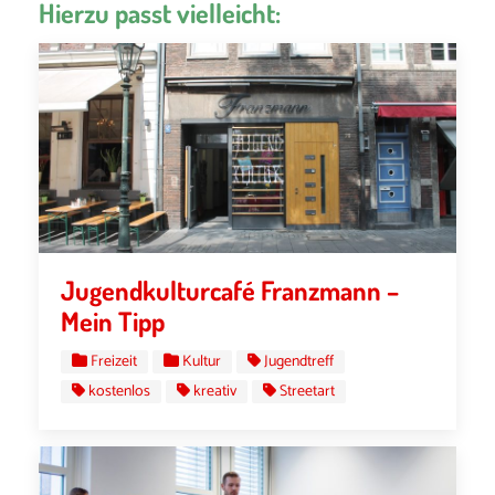
Hierzu passt vielleicht:
Jugendkulturcafé Franzmann –
Mein Tipp
Freizeit
Kultur
Jugendtreff
kostenlos
kreativ
Streetart