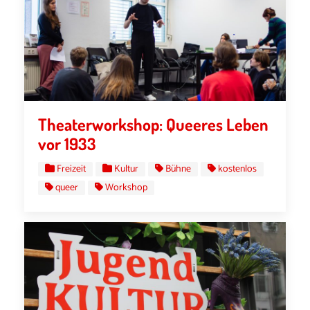
Theaterworkshop: Queeres Leben
vor 1933
Freizeit
Kultur
Bühne
kostenlos
queer
Workshop