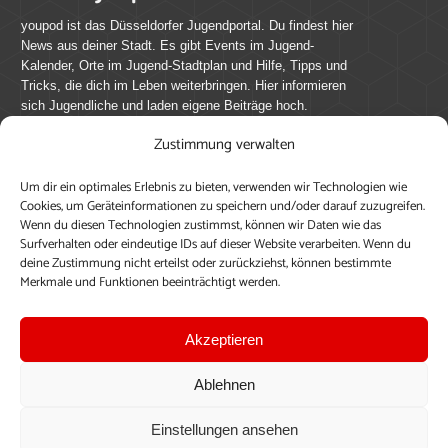
youpod ist das Düsseldorfer Jugendportal. Du findest hier
News aus deiner Stadt. Es gibt Events im Jugend-
Kalender, Orte im Jugend-Stadtplan und Hilfe, Tipps und
Tricks, die dich im Leben weiterbringen. Hier informieren
sich Jugendliche und laden eigene Beiträge hoch.
Zustimmung verwalten
Mach mit bei youpod.de!
Um dir ein optimales Erlebnis zu bieten, verwenden wir Technologien wie
youpod.de lebt von Menschen wie dir. Sammel
Cookies, um Geräteinformationen zu speichern und/oder darauf zuzugreifen.
journalistische Erfahrung, teile deine Perspektive und
Wenn du diesen Technologien zustimmst, können wir Daten wie das
veröffentliche deine Beiträge auf youpod.de.
Du musst
Surfverhalten oder eindeutige IDs auf dieser Website verarbeiten. Wenn du
deine Zustimmung nicht erteilst oder zurückziehst, können bestimmte
dich anmelden, um alle Funktionen nutzen zu können, ein
Merkmale und Funktionen beeinträchtigt werden.
Profil anzulegen, eigene Beiträge hochzuladen und zu
bearbeiten.
Akzeptieren
Konto erstellen
Einloggen
Ablehnen
Upload ohne Login
Einstellungen ansehen