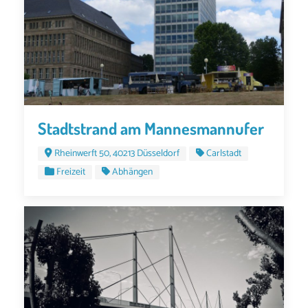
Stadtstrand am Mannesmannufer
Rheinwerft 50, 40213 Düsseldorf
Carlstadt
Freizeit
Abhängen