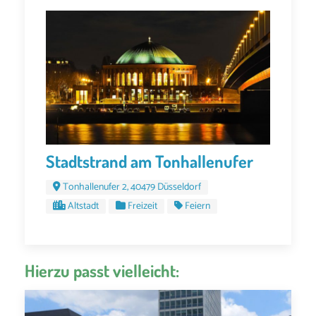
Stadtstrand am Tonhallenufer
Tonhallenufer 2, 40479 Düsseldorf
Altstadt
Freizeit
Feiern
Hierzu passt vielleicht: