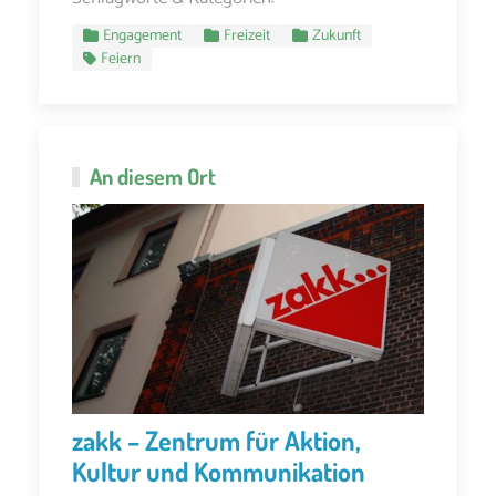
Engagement
Freizeit
Zukunft
Feiern
An diesem Ort
zakk – Zentrum für Aktion,
Kultur und Kommunikation