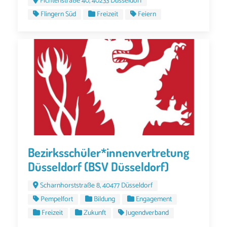
Fichtenstraße 40, 40233 Düsseldorf
Flingern Süd
Freizeit
Feiern
Bezirksschüler*innenvertretung
Düsseldorf (BSV Düsseldorf)
Scharnhorststraße 8, 40477 Düsseldorf
Pempelfort
Bildung
Engagement
Freizeit
Zukunft
Jugendverband