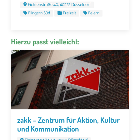
Fichtenstraße 40, 40233 Düsseldorf
Flingern Süd
Freizeit
Feiern
Hierzu passt vielleicht:
zakk – Zentrum für Aktion, Kultur
und Kommunikation