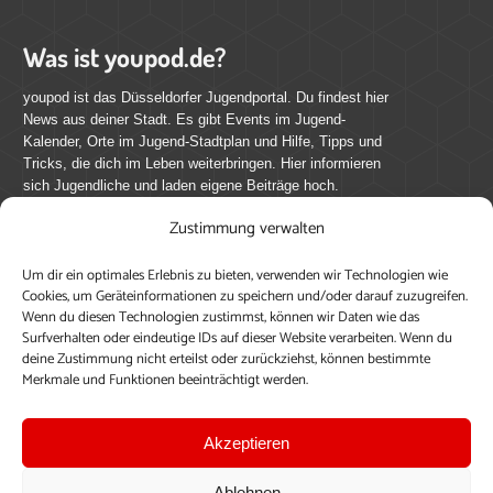
Was ist youpod.de?
youpod ist das Düsseldorfer Jugendportal. Du findest hier
News aus deiner Stadt. Es gibt Events im Jugend-
Kalender, Orte im Jugend-Stadtplan und Hilfe, Tipps und
Tricks, die dich im Leben weiterbringen. Hier informieren
sich Jugendliche und laden eigene Beiträge hoch.
Zustimmung verwalten
Mach mit bei youpod.de!
Um dir ein optimales Erlebnis zu bieten, verwenden wir Technologien wie
youpod.de lebt von Menschen wie dir. Sammel
Cookies, um Geräteinformationen zu speichern und/oder darauf zuzugreifen.
journalistische Erfahrung, teile deine Perspektive und
Wenn du diesen Technologien zustimmst, können wir Daten wie das
veröffentliche deine Beiträge auf youpod.de.
Du musst
Surfverhalten oder eindeutige IDs auf dieser Website verarbeiten. Wenn du
deine Zustimmung nicht erteilst oder zurückziehst, können bestimmte
dich anmelden, um alle Funktionen nutzen zu können, ein
Merkmale und Funktionen beeinträchtigt werden.
Profil anzulegen, eigene Beiträge hochzuladen und zu
bearbeiten.
Akzeptieren
Konto erstellen
Einloggen
Ablehnen