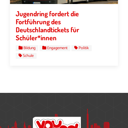
Jugendring fordert die
Fortführung des
Deutschlandtickets für
Schüler*innen
Bildung
Engagement
Politik
Schule