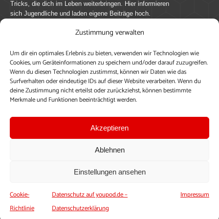
Tricks, die dich im Leben weiterbringen. Hier informieren
sich Jugendliche und laden eigene Beiträge hoch.
Zustimmung verwalten
Mach mit bei youpod.de!
Um dir ein optimales Erlebnis zu bieten, verwenden wir Technologien wie
youpod.de lebt von Menschen wie dir. Sammel
Cookies, um Geräteinformationen zu speichern und/oder darauf zuzugreifen.
journalistische Erfahrung, teile deine Perspektive und
Wenn du diesen Technologien zustimmst, können wir Daten wie das
veröffentliche deine Beiträge auf youpod.de.
Du musst
Surfverhalten oder eindeutige IDs auf dieser Website verarbeiten. Wenn du
deine Zustimmung nicht erteilst oder zurückziehst, können bestimmte
dich anmelden, um alle Funktionen nutzen zu können, ein
Merkmale und Funktionen beeinträchtigt werden.
Profil anzulegen, eigene Beiträge hochzuladen und zu
bearbeiten.
Akzeptieren
Konto erstellen
Einloggen
Ablehnen
Upload ohne Login
Einstellungen ansehen
Cookie-
Datenschutz auf youpod.de –
Impressum
Richtlinie
Datenschutzerklärung