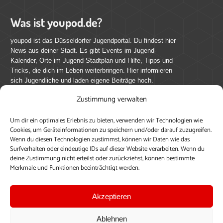
Was ist youpod.de?
youpod ist das Düsseldorfer Jugendportal. Du findest hier
News aus deiner Stadt. Es gibt Events im Jugend-
Kalender, Orte im Jugend-Stadtplan und Hilfe, Tipps und
Tricks, die dich im Leben weiterbringen. Hier informieren
sich Jugendliche und laden eigene Beiträge hoch.
Zustimmung verwalten
Mach mit bei youpod.de!
Um dir ein optimales Erlebnis zu bieten, verwenden wir Technologien wie
youpod.de lebt von Menschen wie dir. Sammel
Cookies, um Geräteinformationen zu speichern und/oder darauf zuzugreifen.
journalistische Erfahrung, teile deine Perspektive und
Wenn du diesen Technologien zustimmst, können wir Daten wie das
veröffentliche deine Beiträge auf youpod.de.
Du musst
Surfverhalten oder eindeutige IDs auf dieser Website verarbeiten. Wenn du
deine Zustimmung nicht erteilst oder zurückziehst, können bestimmte
dich anmelden, um alle Funktionen nutzen zu können, ein
Merkmale und Funktionen beeinträchtigt werden.
Profil anzulegen, eigene Beiträge hochzuladen und zu
bearbeiten.
Akzeptieren
Konto erstellen
Einloggen
Ablehnen
Upload ohne Login