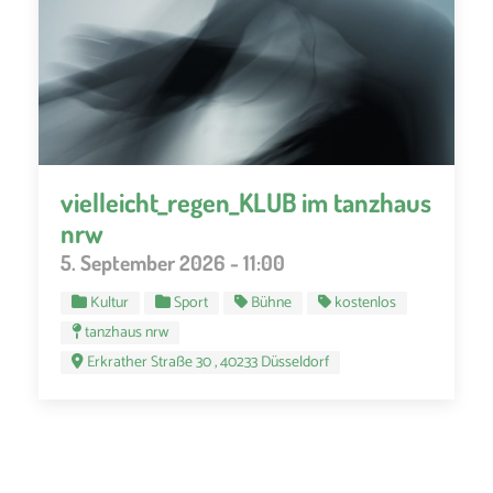
vielleicht_regen_KLUB im tanzhaus
nrw
5. September 2026 - 11:00
Kultur
Sport
Bühne
kostenlos
tanzhaus nrw
Erkrather Straße 30 , 40233 Düsseldorf