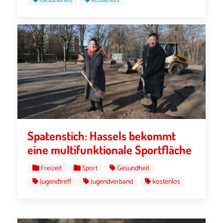
Gesundheit
kostenlos
Spatenstich: Hassels bekommt
eine multifunktionale Sportfläche
Freizeit
Sport
Gesundheit
Jugendtreff
Jugendverband
kostenlos