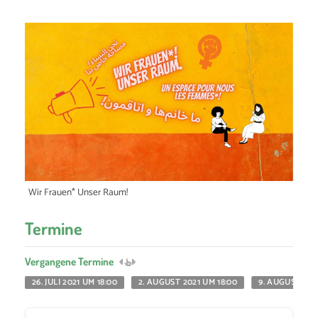
Wir Frauen* Unser Raum!
Termine
Vergangene Termine
26. JULI 2021 UM 18:00
2. AUGUST 2021 UM 18:00
9. AUGUST 202