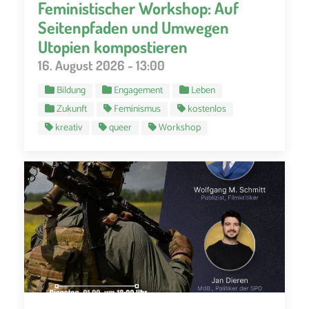
Feministischer Workshop: Auf
Seitenpfaden und Umwegen
Utopien kompostieren
16. August 2026 - 13:00
Bildung
Engagement
Leben
Zukunft
Feminismus
kostenlos
kreativ
queer
Workshop