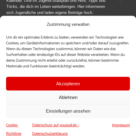
Kalender, Orte im Jugend-Stadtplan und Hilfe, Tipps und
Tricks, die dich im Leben weiterbringen. Hier informieren
sich Jugendliche und laden eigene Beiträge hoch.
Zustimmung verwalten
Mach mit bei youpod.de!
Um dir ein optimales Erlebnis zu bieten, verwenden wir Technologien wie
youpod.de lebt von Menschen wie dir. Sammel
Cookies, um Geräteinformationen zu speichern und/oder darauf zuzugreifen.
journalistische Erfahrung, teile deine Perspektive und
Wenn du diesen Technologien zustimmst, können wir Daten wie das
veröffentliche deine Beiträge auf youpod.de.
Du musst
Surfverhalten oder eindeutige IDs auf dieser Website verarbeiten. Wenn du
deine Zustimmung nicht erteilst oder zurückziehst, können bestimmte
dich anmelden, um alle Funktionen nutzen zu können, ein
Merkmale und Funktionen beeinträchtigt werden.
Profil anzulegen, eigene Beiträge hochzuladen und zu
bearbeiten.
Akzeptieren
Konto erstellen
Einloggen
Ablehnen
Upload ohne Login
Einstellungen ansehen
Cookie-
Datenschutz auf youpod.de –
Impressum
Richtlinie
Datenschutzerklärung