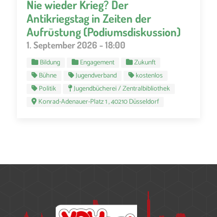
Nie wieder Krieg? Der
Antikriegstag in Zeiten der
Aufrüstung (Podiumsdiskussion)
1. September 2026 - 18:00
Bildung
Engagement
Zukunft
Bühne
Jugendverband
kostenlos
Politik
Jugendbücherei / Zentralbibliothek
Konrad-Adenauer-Platz 1 , 40210 Düsseldorf