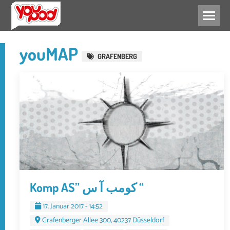
BERATUNG
BILDUNG
FREIZEIT
SPORT
youMAP
GRAFENBERG
Komp AS” كومب آ س “
17. Januar 2017 - 14:52
Grafenberger Allee 300, 40237 Düsseldorf