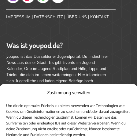
Instagram
IMPRESSUM
|
DATENSCHUTZ
|
ÜBER UNS
|
KONTAKT
Was ist youpod.de?
youpod ist das Düsseldorfer Jugendportal. Du findest hier
News aus deiner Stadt. Es gibt Events im Jugend-
Kalender, Orte im Jugend-Stadtplan und Hilfe, Tipps und
Tricks, die dich im Leben weiterbringen. Hier informieren
sich Jugendliche und laden eigene Beiträge hoch.
Zustimmung verwalten
Mach mit bei youpod.de!
Um dir ein optimales Erlebnis zu bieten, verwenden wir Technologien wie
youpod.de lebt von Menschen wie dir. Sammel
Cookies, um Geräteinformationen zu speichern und/oder darauf zuzugreifen.
journalistische Erfahrung, teile deine Perspektive und
Wenn du diesen Technologien zustimmst, können wir Daten wie das
veröffentliche deine Beiträge auf youpod.de.
Du musst
Surfverhalten oder eindeutige IDs auf dieser Website verarbeiten. Wenn du
deine Zustimmung nicht erteilst oder zurückziehst, können bestimmte
dich anmelden, um alle Funktionen nutzen zu können, ein
Merkmale und Funktionen beeinträchtigt werden.
Profil anzulegen, eigene Beiträge hochzuladen und zu