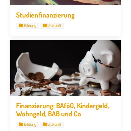
Studienfinanzierung
Bildung
Zukunft
Finanzierung: BAföG, Kindergeld,
Wohngeld, BAB und Co
Bildung
Zukunft