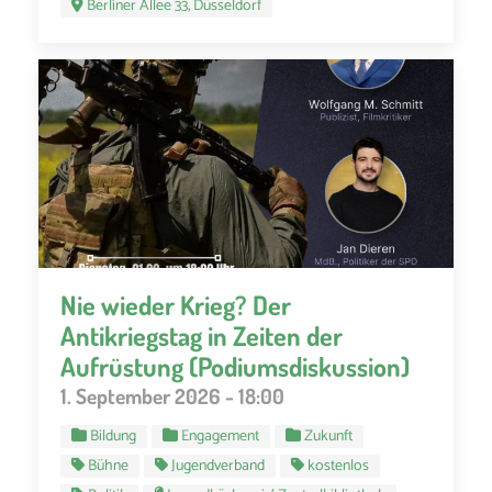
Berliner Allee 33, Düsseldorf
Nie wieder Krieg? Der
Antikriegstag in Zeiten der
Aufrüstung (Podiumsdiskussion)
1. September 2026 - 18:00
Bildung
Engagement
Zukunft
Bühne
Jugendverband
kostenlos