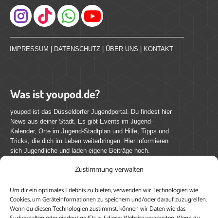
Instagram
IMPRESSUM
|
DATENSCHUTZ
|
ÜBER UNS
|
KONTAKT
Was ist youpod.de?
youpod ist das Düsseldorfer Jugendportal. Du findest hier
News aus deiner Stadt. Es gibt Events im Jugend-
Kalender, Orte im Jugend-Stadtplan und Hilfe, Tipps und
Tricks, die dich im Leben weiterbringen. Hier informieren
sich Jugendliche und laden eigene Beiträge hoch.
Zustimmung verwalten
Mach mit bei youpod.de!
Um dir ein optimales Erlebnis zu bieten, verwenden wir Technologien wie
youpod.de lebt von Menschen wie dir. Sammel
Cookies, um Geräteinformationen zu speichern und/oder darauf zuzugreifen.
journalistische Erfahrung, teile deine Perspektive und
Wenn du diesen Technologien zustimmst, können wir Daten wie das
veröffentliche deine Beiträge auf youpod.de.
Du musst