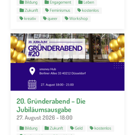
Bildung
Engagement
Leben
Zukunft
Feminismus
kostenlos
kreativ
queer
Workshop
20. Gründerabend – Die
Jubiläumsausgabe
27. August 2026 - 18:00
Bildung
Zukunft
Geld
kostenlos