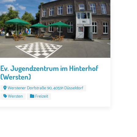
Ev. Jugendzentrum im Hinterhof
(Wersten)
Werstener Dorfstraße 90, 40591 Düsseldorf
Wersten
Freizeit