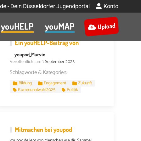
de - Dein Düsseldorfer Jugendportal
Konto
youHELP
youMAP
Upload
Ein
youHELP
-Beitrag von
youpod_Marvin
Veröffentlicht am
1. September 2025
Schlagworte & Kategorien:
Bildung
Engagement
Zukunft
Kommunalwahl2025
Politik
Mitmachen bei youpod
youpod.de lebt von Menschen wie dir. Sammel