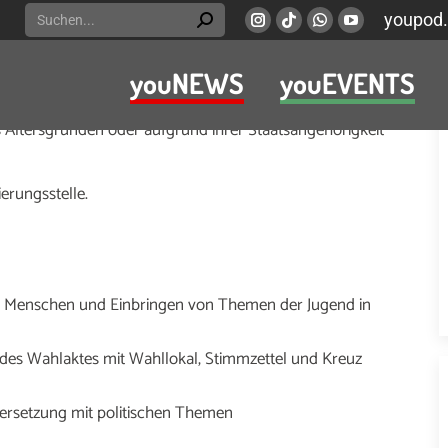
Search:
youpod.
Instagram
Viber
Whatsapp
YouTube
page
page
page
page
youNEWS
youEVENTS
opens
opens
opens
opens
in
in
in
in
us Altersgründen oder aufgrund ihrer Staatsangehörigkeit
new
new
new
new
window
window
window
window
ierungsstelle.
er Menschen und Einbringen von Themen der Jugend in
es Wahlaktes mit Wahllokal, Stimmzettel und Kreuz
ersetzung mit politischen Themen