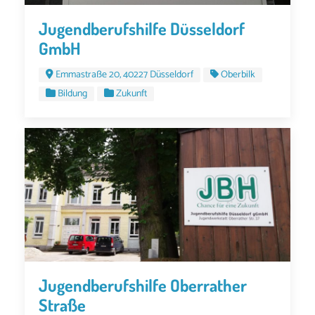
Jugendberufshilfe Düsseldorf
GmbH
Emmastraße 20, 40227 Düsseldorf
Oberbilk
Bildung
Zukunft
Jugendberufshilfe Oberrather
Straße