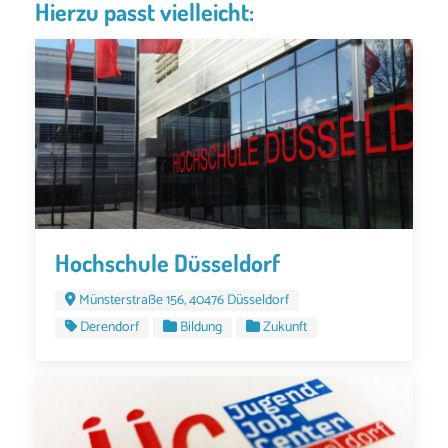
Hierzu passt vielleicht:
Hochschule Düsseldorf
Münsterstraße 156, 40476 Düsseldorf
Derendorf
Bildung
Zukunft