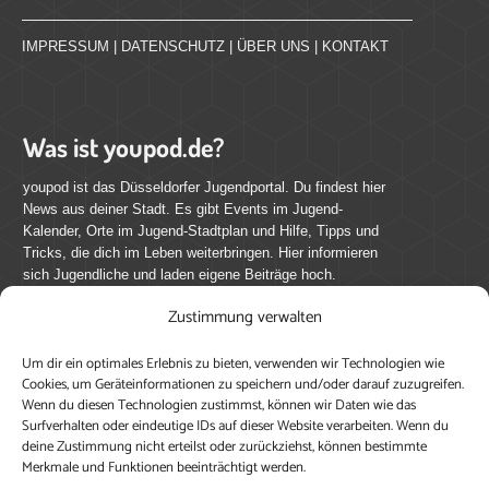
IMPRESSUM
|
DATENSCHUTZ
|
ÜBER UNS
|
KONTAKT
Was ist youpod.de?
youpod ist das Düsseldorfer Jugendportal. Du findest hier
News aus deiner Stadt. Es gibt Events im Jugend-
Kalender, Orte im Jugend-Stadtplan und Hilfe, Tipps und
Tricks, die dich im Leben weiterbringen. Hier informieren
sich Jugendliche und laden eigene Beiträge hoch.
Zustimmung verwalten
Mach mit bei youpod.de!
Um dir ein optimales Erlebnis zu bieten, verwenden wir Technologien wie
youpod.de lebt von Menschen wie dir. Sammel
Cookies, um Geräteinformationen zu speichern und/oder darauf zuzugreifen.
journalistische Erfahrung, teile deine Perspektive und
Wenn du diesen Technologien zustimmst, können wir Daten wie das
veröffentliche deine Beiträge auf youpod.de.
Du musst
Surfverhalten oder eindeutige IDs auf dieser Website verarbeiten. Wenn du
deine Zustimmung nicht erteilst oder zurückziehst, können bestimmte
dich anmelden, um alle Funktionen nutzen zu können, ein
Merkmale und Funktionen beeinträchtigt werden.
Profil anzulegen, eigene Beiträge hochzuladen und zu
bearbeiten.