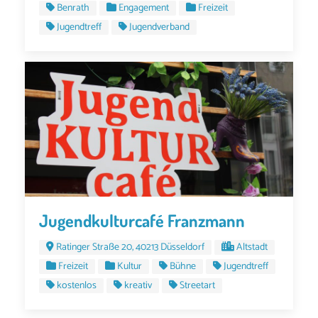
Benrath
Engagement
Freizeit
Jugendtreff
Jugendverband
Jugendkulturcafé Franzmann
Ratinger Straße 20, 40213 Düsseldorf
Altstadt
Freizeit
Kultur
Bühne
Jugendtreff
kostenlos
kreativ
Streetart