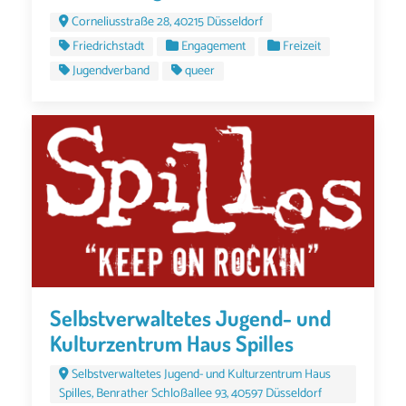
Corneliusstraße 28, 40215 Düsseldorf
Friedrichstadt
Engagement
Freizeit
Jugendverband
queer
Selbstverwaltetes Jugend- und
Kulturzentrum Haus Spilles
Selbstverwaltetes Jugend- und Kulturzentrum Haus
Spilles, Benrather Schloßallee 93, 40597 Düsseldorf