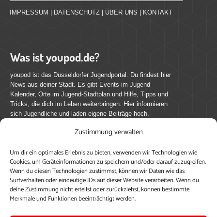
IMPRESSUM
|
DATENSCHUTZ
|
ÜBER UNS
|
KONTAKT
Was ist youpod.de?
youpod ist das Düsseldorfer Jugendportal. Du findest hier
News aus deiner Stadt. Es gibt Events im Jugend-
Kalender, Orte im Jugend-Stadtplan und Hilfe, Tipps und
Tricks, die dich im Leben weiterbringen. Hier informieren
sich Jugendliche und laden eigene Beiträge hoch.
Zustimmung verwalten
Mach mit bei youpod.de!
Um dir ein optimales Erlebnis zu bieten, verwenden wir Technologien wie
youpod.de lebt von Menschen wie dir. Sammel
Cookies, um Geräteinformationen zu speichern und/oder darauf zuzugreifen.
journalistische Erfahrung, teile deine Perspektive und
Wenn du diesen Technologien zustimmst, können wir Daten wie das
veröffentliche deine Beiträge auf youpod.de.
Du musst
Surfverhalten oder eindeutige IDs auf dieser Website verarbeiten. Wenn du
deine Zustimmung nicht erteilst oder zurückziehst, können bestimmte
dich anmelden, um alle Funktionen nutzen zu können, ein
Merkmale und Funktionen beeinträchtigt werden.
Profil anzulegen, eigene Beiträge hochzuladen und zu
bearbeiten.