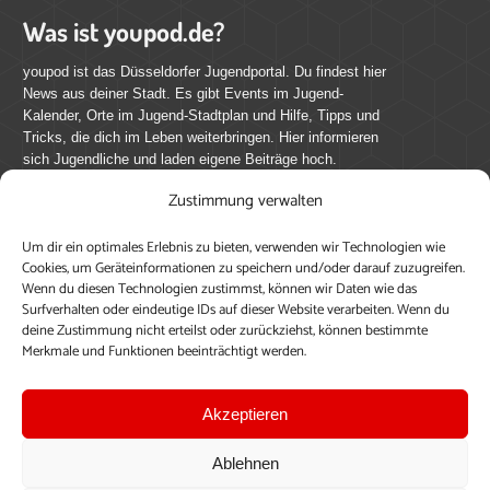
Was ist youpod.de?
youpod ist das Düsseldorfer Jugendportal. Du findest hier
News aus deiner Stadt. Es gibt Events im Jugend-
Kalender, Orte im Jugend-Stadtplan und Hilfe, Tipps und
Tricks, die dich im Leben weiterbringen. Hier informieren
sich Jugendliche und laden eigene Beiträge hoch.
Zustimmung verwalten
Mach mit bei youpod.de!
Um dir ein optimales Erlebnis zu bieten, verwenden wir Technologien wie
youpod.de lebt von Menschen wie dir. Sammel
Cookies, um Geräteinformationen zu speichern und/oder darauf zuzugreifen.
journalistische Erfahrung, teile deine Perspektive und
Wenn du diesen Technologien zustimmst, können wir Daten wie das
veröffentliche deine Beiträge auf youpod.de.
Du musst
Surfverhalten oder eindeutige IDs auf dieser Website verarbeiten. Wenn du
deine Zustimmung nicht erteilst oder zurückziehst, können bestimmte
dich anmelden, um alle Funktionen nutzen zu können, ein
Merkmale und Funktionen beeinträchtigt werden.
Profil anzulegen, eigene Beiträge hochzuladen und zu
bearbeiten.
Akzeptieren
Konto erstellen
Einloggen
Ablehnen
Upload ohne Login