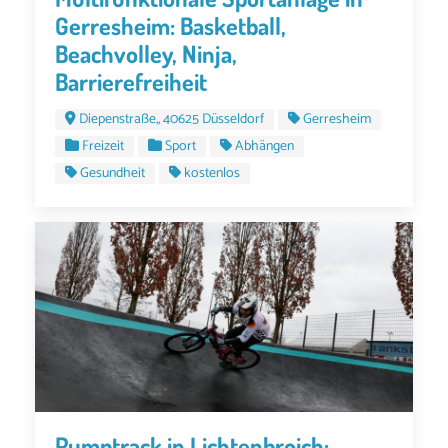
Gerresheim: Basketball,
Beachvolley, Ninja,
Barrierefreiheit
Diepenstraße,, 40625 Düsseldorf
Gerresheim
Freizeit
Sport
Abhängen
Gesundheit
kostenlos
Pumptrack in Lichtenbroich: