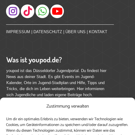
Instagram
IMPRESSUM
|
DATENSCHUTZ
|
ÜBER UNS
|
KONTAKT
Was ist youpod.de?
youpod ist das Düsseldorfer Jugendportal. Du findest hier
News aus deiner Stadt. Es gibt Events im Jugend-
Kalender, Orte im Jugend-Stadtplan und Hilfe, Tipps und
Tricks, die dich im Leben weiterbringen. Hier informieren
sich Jugendliche und laden eigene Beiträge hoch.
Zustimmung verwalten
Mach mit bei youpod.de!
Um dir ein optimales Erlebnis zu bieten, verwenden wir Technologien wie
youpod.de lebt von Menschen wie dir. Sammel
Cookies, um Geräteinformationen zu speichern und/oder darauf zuzugreifen.
journalistische Erfahrung, teile deine Perspektive und
Wenn du diesen Technologien zustimmst, können wir Daten wie das