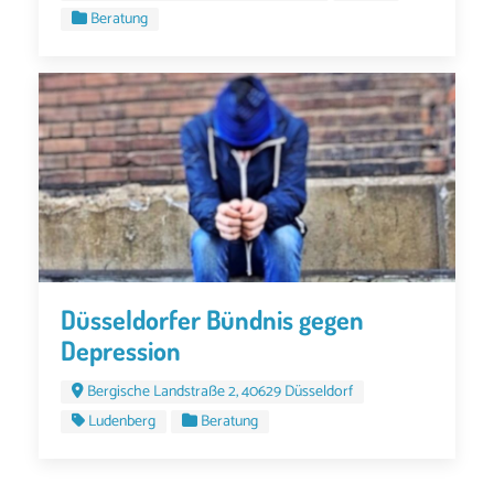
Beratung
Düsseldorfer Bündnis gegen
Depression
Bergische Landstraße 2, 40629 Düsseldorf
Ludenberg
Beratung