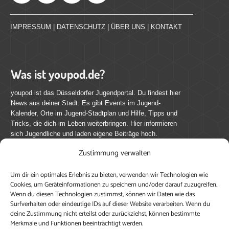
IMPRESSUM
|
DATENSCHUTZ
|
ÜBER UNS
|
KONTAKT
Was ist youpod.de?
youpod ist das Düsseldorfer Jugendportal. Du findest hier
News aus deiner Stadt. Es gibt Events im Jugend-
Kalender, Orte im Jugend-Stadtplan und Hilfe, Tipps und
Tricks, die dich im Leben weiterbringen. Hier informieren
sich Jugendliche und laden eigene Beiträge hoch.
Zustimmung verwalten
Mach mit bei youpod.de!
Um dir ein optimales Erlebnis zu bieten, verwenden wir Technologien wie
youpod.de lebt von Menschen wie dir. Sammel
Cookies, um Geräteinformationen zu speichern und/oder darauf zuzugreifen.
journalistische Erfahrung, teile deine Perspektive und
Wenn du diesen Technologien zustimmst, können wir Daten wie das
veröffentliche deine Beiträge auf youpod.de.
Du musst
Surfverhalten oder eindeutige IDs auf dieser Website verarbeiten. Wenn du
deine Zustimmung nicht erteilst oder zurückziehst, können bestimmte
dich anmelden, um alle Funktionen nutzen zu können, ein
Merkmale und Funktionen beeinträchtigt werden.
Profil anzulegen, eigene Beiträge hochzuladen und zu