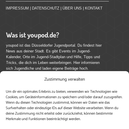
IMPRESSUM
|
DATENSCHUTZ
|
ÜBER UNS
|
KONTAKT
Was ist youpod.de?
youpod ist das Düsseldorfer Jugendportal. Du findest hier
News aus deiner Stadt. Es gibt Events im Jugend-
Kalender, Orte im Jugend-Stadtplan und Hilfe, Tipps und
Tricks, die dich im Leben weiterbringen. Hier informieren
sich Jugendliche und laden eigene Beiträge hoch.
Zustimmung verwalten
Mach mit bei youpod.de!
Um dir ein optimales Erlebnis zu bieten, verwenden wir Technologien wie
youpod.de lebt von Menschen wie dir. Sammel
Cookies, um Geräteinformationen zu speichern und/oder darauf zuzugreifen.
journalistische Erfahrung, teile deine Perspektive und
Wenn du diesen Technologien zustimmst, können wir Daten wie das
veröffentliche deine Beiträge auf youpod.de.
Du musst
Surfverhalten oder eindeutige IDs auf dieser Website verarbeiten. Wenn du
deine Zustimmung nicht erteilst oder zurückziehst, können bestimmte
dich anmelden, um alle Funktionen nutzen zu können, ein
Merkmale und Funktionen beeinträchtigt werden.
Profil anzulegen, eigene Beiträge hochzuladen und zu
bearbeiten.