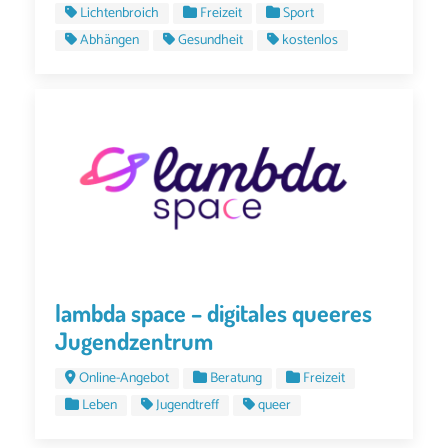
Lichtenbroich
Freizeit
Sport
Abhängen
Gesundheit
kostenlos
lambda space – digitales queeres
Jugendzentrum
Online-Angebot
Beratung
Freizeit
Leben
Jugendtreff
queer