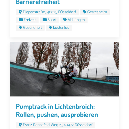
Barrierefreiheit
Diepenstraße,, 40625 Düsseldorf
Gerresheim
Freizeit
Sport
Abhängen
Gesundheit
kostenlos
Pumptrack in Lichtenbroich:
Rollen, pushen, ausprobieren
Franz-Rennefeld-Weg 15, 40472 Düsseldorf