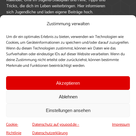
Tricks, die dich im Leben weiterbringen. Hier informieren
sich Jugendliche und laden eigene Beiträge hoch.
Zustimmung verwalten
Mach mit bei youpod.de!
Um dir ein optimales Erlebnis zu bieten, verwenden wir Technologien wie
youpod.de lebt von Menschen wie dir. Sammel
Cookies, um Geräteinformationen zu speichern und/oder darauf zuzugreifen.
journalistische Erfahrung, teile deine Perspektive und
Wenn du diesen Technologien zustimmst, können wir Daten wie das
veröffentliche deine Beiträge auf youpod.de.
Du musst
Surfverhalten oder eindeutige IDs auf dieser Website verarbeiten. Wenn du
deine Zustimmung nicht erteilst oder zurückziehst, können bestimmte
dich anmelden, um alle Funktionen nutzen zu können, ein
Merkmale und Funktionen beeinträchtigt werden.
Profil anzulegen, eigene Beiträge hochzuladen und zu
bearbeiten.
Akzeptieren
Konto erstellen
Einloggen
Ablehnen
Upload ohne Login
Einstellungen ansehen
Cookie-
Datenschutz auf youpod.de –
Impressum
Richtlinie
Datenschutzerklärung