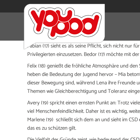
Der CSD Düsseldorf ist mehr als nur eine bunte Parad
Zusammenkommen verschiedenster Menschen, die gem
Fabian (17) sieht es als seine Pflicht, sich nicht nur
Privilegierten einzusetzen. Bedor (17) möchte mit der
Felix (18) genießt die fröhliche Atmosphäre und den 
heben die Bedeutung der Jugend hervor – Mia betont,
dieser Bewegung sind, während Lena ihre Freunde unt
Themen wie Gleichberechtigung und Toleranz eing
Avery (19) spricht einen ernsten Punkt an: Trotz viel
viel Menschenfeindlichkeit. Daher ist es wichtig, we
Marlene (19) schließt sich dem an und sieht im CSD 
das es zu schützen gilt.
Die Vielfalt der Gründe zeigt, wie bedeutend der CSD