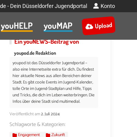
de - Dein Düsseldorfer Jugendportal
Konto
youHELP
youMAP
Upload
Ein
youNEWS
-Beitrag von
youpod.de Redaktion
youpod ist das Düsseldorfer Jugendportal –
also eine Internetseite extra für dich. Du findest
hier aktuelle News aus allen Bereichen deiner
Stadt. Es gibt coole Events im Jugend-Kalender,
tolle Orte im Jugend-Stadtplan und Hilfe, Tipps
und Tricks, die dich im Leben weiterbringen. Die
Infos über deine Stadt sind multimedial.
Veröffentlicht am
2. Juli 2024
Schlagworte & Kategorien:
Engagement
Zukunft