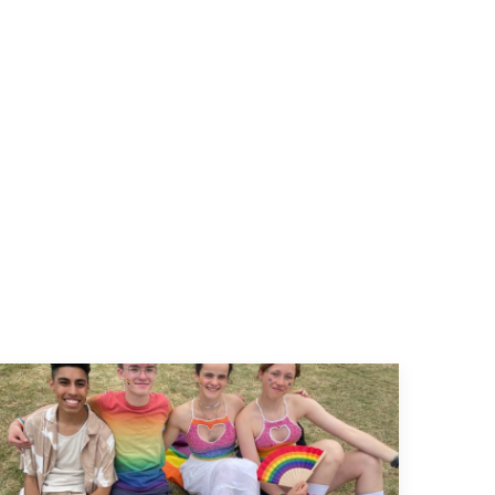
Felix (18), Mia (14) und Lena (14). (Foto: youpod / Ari)