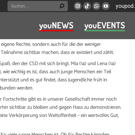
Search:
youpod.
Instagram
Viber
Whatsapp
YouTube
page
page
page
page
youNEWS
youEVENTS
opens
opens
opens
opens
e – er ist ein kraftvolles Zeichen für Akzeptanz und ein
in
in
in
in
einsam für ein respektvolles Miteinander einstehen.
new
new
new
new
 für eigene Rechte, sondern auch für die der weniger
window
window
window
window
 Teilnahme sichtbar machen, dass er existiert und zählt.
Spaß, den der CSD mit sich bringt. Mia (14) und Lena (14)
 wie wichtig es ist, dass auch junge Menschen ein Teil
erstützt und es gut findet, dass Jugendliche früh in
ebunden werden.
er Fortschritte gibt es in unserer Gesellschaft immer noch
iterhin sichtbar zu bleiben und gegen Hass zu demonstrieren.
eine Verkörperung von Weltoffenheit – ein wertvolles Gut,
 für viele junge Menschen ist. Ob für Rechte kämpfen,