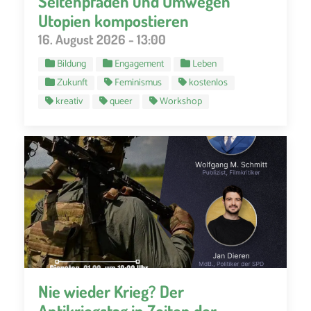
Seitenpfaden und Umwegen
Utopien kompostieren
16. August 2026 - 13:00
Bildung
Engagement
Leben
Zukunft
Feminismus
kostenlos
kreativ
queer
Workshop
Nie wieder Krieg? Der
Antikriegstag in Zeiten der