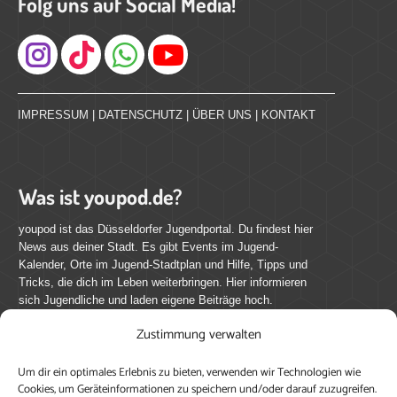
Folg uns auf Social Media!
Instagram
IMPRESSUM
|
DATENSCHUTZ
|
ÜBER UNS
|
KONTAKT
Was ist youpod.de?
youpod ist das Düsseldorfer Jugendportal. Du findest hier
News aus deiner Stadt. Es gibt Events im Jugend-
Kalender, Orte im Jugend-Stadtplan und Hilfe, Tipps und
Tricks, die dich im Leben weiterbringen. Hier informieren
sich Jugendliche und laden eigene Beiträge hoch.
Zustimmung verwalten
Mach mit bei youpod.de!
Um dir ein optimales Erlebnis zu bieten, verwenden wir Technologien wie
youpod.de lebt von Menschen wie dir. Sammel
Cookies, um Geräteinformationen zu speichern und/oder darauf zuzugreifen.