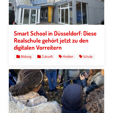
Smart School in Düsseldorf: Diese
Realschule gehört jetzt zu den
digitalen Vorreitern
Bildung
Zukunft
Medien
Schule