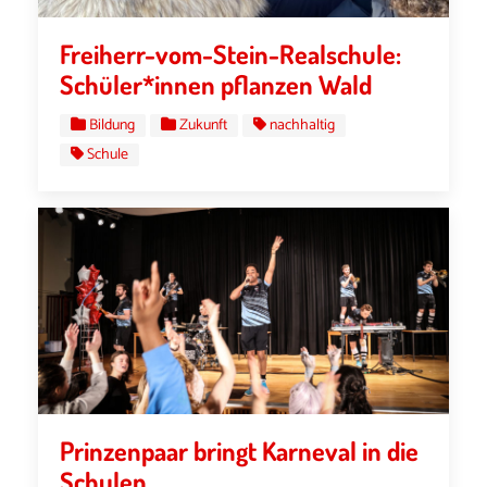
Freiherr-vom-Stein-Realschule:
Schüler*innen pflanzen Wald
Bildung
Zukunft
nachhaltig
Schule
Prinzenpaar bringt Karneval in die
Schulen