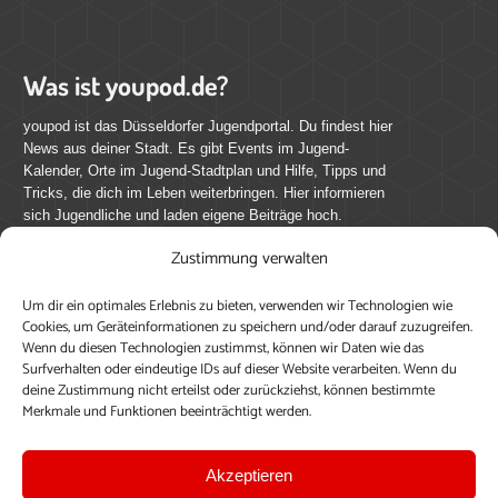
Was ist youpod.de?
youpod ist das Düsseldorfer Jugendportal. Du findest hier
News aus deiner Stadt. Es gibt Events im Jugend-
Kalender, Orte im Jugend-Stadtplan und Hilfe, Tipps und
Tricks, die dich im Leben weiterbringen. Hier informieren
sich Jugendliche und laden eigene Beiträge hoch.
Zustimmung verwalten
Mach mit bei youpod.de!
Um dir ein optimales Erlebnis zu bieten, verwenden wir Technologien wie
youpod.de lebt von Menschen wie dir. Sammel
Cookies, um Geräteinformationen zu speichern und/oder darauf zuzugreifen.
journalistische Erfahrung, teile deine Perspektive und
Wenn du diesen Technologien zustimmst, können wir Daten wie das
veröffentliche deine Beiträge auf youpod.de.
Du musst
Surfverhalten oder eindeutige IDs auf dieser Website verarbeiten. Wenn du
deine Zustimmung nicht erteilst oder zurückziehst, können bestimmte
dich anmelden, um alle Funktionen nutzen zu können, ein
Merkmale und Funktionen beeinträchtigt werden.
Profil anzulegen, eigene Beiträge hochzuladen und zu
bearbeiten.
Akzeptieren
Konto erstellen
Einloggen