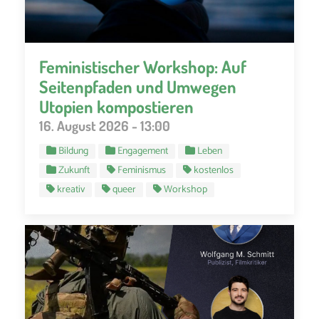
Feministischer Workshop: Auf
Seitenpfaden und Umwegen
Utopien kompostieren
16. August 2026 - 13:00
Bildung
Engagement
Leben
Zukunft
Feminismus
kostenlos
kreativ
queer
Workshop