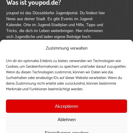
Was ist youpod.de?
youpod ist das Düsseldorfer Jugendportal. Du findest hier
News aus deiner Stadt. Es gibt Events im Jugend-
Kalender, Orte im Jugend-Stadtplan und Hilfe, Tipps und
Tricks, die dich im Leben weiterbringen. Hier informieren
sich Jugendliche und laden eigene Beiträge hoch.
Zustimmung verwalten
Mach mit bei youpod.de!
Um dir ein optimales Erlebnis zu bieten, verwenden wir Technologien wie
youpod.de lebt von Menschen wie dir. Sammel
Cookies, um Geräteinformationen zu speichern und/oder darauf zuzugreifen.
journalistische Erfahrung, teile deine Perspektive und
Wenn du diesen Technologien zustimmst, können wir Daten wie das
veröffentliche deine Beiträge auf youpod.de.
Du musst
Surfverhalten oder eindeutige IDs auf dieser Website verarbeiten. Wenn du
deine Zustimmung nicht erteilst oder zurückziehst, können bestimmte
dich anmelden, um alle Funktionen nutzen zu können, ein
Merkmale und Funktionen beeinträchtigt werden.
Profil anzulegen, eigene Beiträge hochzuladen und zu
bearbeiten.
Akzeptieren
Konto erstellen
Einloggen
Ablehnen
Upload ohne Login
Einstellungen ansehen