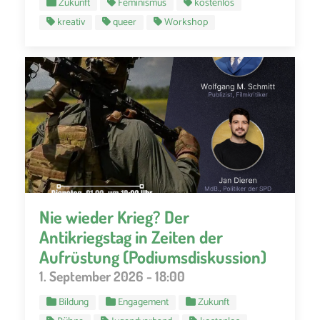
Zukunft
Feminismus
kostenlos
kreativ
queer
Workshop
Nie wieder Krieg? Der
Antikriegstag in Zeiten der
Aufrüstung (Podiumsdiskussion)
1. September 2026 - 18:00
Bildung
Engagement
Zukunft