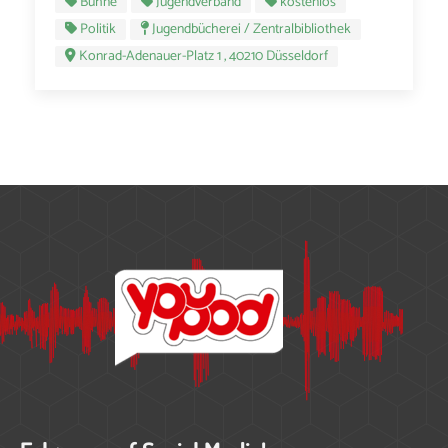
Bühne
Jugendverband
kostenlos
Politik
Jugendbücherei / Zentralbibliothek
Konrad-Adenauer-Platz 1 , 40210 Düsseldorf