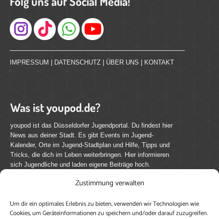
Folg uns auf Social Media!
Instagram
IMPRESSUM
|
DATENSCHUTZ
|
ÜBER UNS
|
KONTAKT
Was ist youpod.de?
youpod ist das Düsseldorfer Jugendportal. Du findest hier
News aus deiner Stadt. Es gibt Events im Jugend-
Kalender, Orte im Jugend-Stadtplan und Hilfe, Tipps und
Tricks, die dich im Leben weiterbringen. Hier informieren
sich Jugendliche und laden eigene Beiträge hoch.
Zustimmung verwalten
Mach mit bei youpod.de!
Um dir ein optimales Erlebnis zu bieten, verwenden wir Technologien wie
youpod.de lebt von Menschen wie dir. Sammel
Cookies, um Geräteinformationen zu speichern und/oder darauf zuzugreifen.